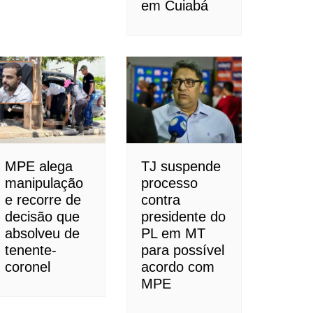
em Cuiabá
MPE alega
TJ suspende
manipulação
processo
e recorre de
contra
decisão que
presidente do
absolveu de
PL em MT
tenente-
para possível
coronel
acordo com
MPE