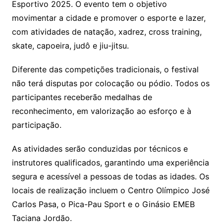
Esportivo 2025. O evento tem o objetivo
n
p
m
n
Cl
n
a
k.
e
o
d
movimentar a cidade e promover o esporte e lazer,
k
p
a
g
g
c
M
s
com atividades de natação, xadrez, cross training,
s
e
e
o
ai
skate, capoeira, judô e jiu-jitsu.
sr
m
l
o
Diferente das competições tradicionais, o festival
não terá disputas por colocação ou pódio. Todos os
o
participantes receberão medalhas de
m
reconhecimento, em valorização ao esforço e à
participação.
As atividades serão conduzidas por técnicos e
instrutores qualificados, garantindo uma experiência
segura e acessível a pessoas de todas as idades. Os
locais de realização incluem o Centro Olímpico José
Carlos Pasa, o Pica-Pau Sport e o Ginásio EMEB
Taciana Jordão.