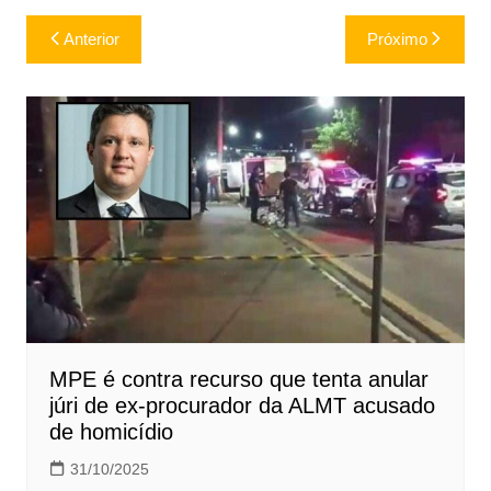
Navegação
Anterior
Próximo
de
Post
MPE é contra recurso que tenta anular
júri de ex-procurador da ALMT acusado
de homicídio
31/10/2025