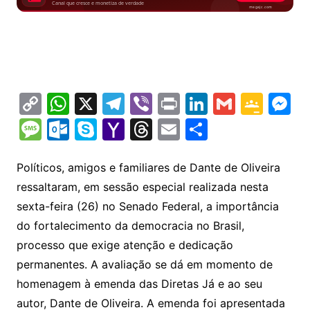
C
W
X
T
Vi
Pr
Li
G
G
M
o
h
el
b
in
n
m
o
e
M
O
S
Y
T
E
S
p
at
e
er
t
k
ai
o
s
e
ut
k
a
hr
m
h
y
s
gr
e
l
gl
s
s
lo
y
h
e
ai
ar
Políticos, amigos e familiares de Dante de Oliveira
Li
A
a
dI
e
e
ressaltaram, em sessão especial realizada nesta
s
o
p
o
a
l
e
sexta-feira (26) no Senado Federal, a importância
n
p
m
n
Cl
n
a
k.
e
o
d
do fortalecimento da democracia no Brasil,
k
p
a
g
g
c
M
s
processo que exige atenção e dedicação
s
e
e
o
ai
permanentes. A avaliação se dá em momento de
sr
m
l
homenagem à emenda das Diretas Já e ao seu
o
autor, Dante de Oliveira. A emenda foi apresentada