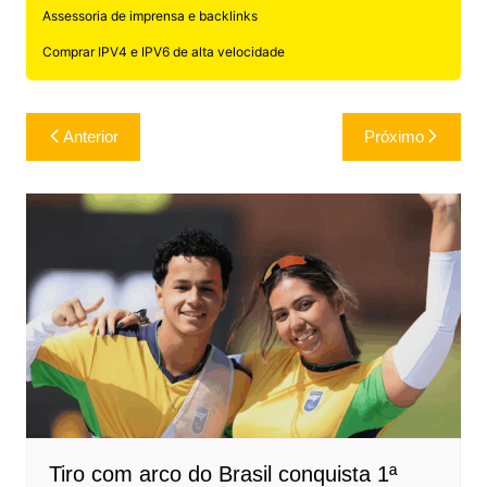
Assessoria de imprensa e backlinks
Comprar IPV4 e IPV6 de alta velocidade
Navegação
Anterior
Próximo
de
Post
Tiro com arco do Brasil conquista 1ª