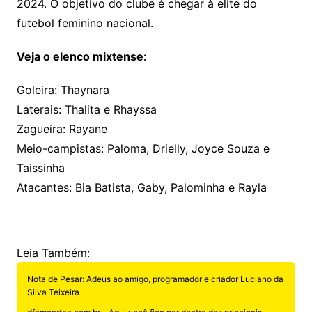
2024. O objetivo do clube é chegar à elite do
futebol feminino nacional.
Veja o elenco mixtense:
Goleira: Thaynara
Laterais: Thalita e Rhayssa
Zagueira: Rayane
Meio-campistas: Paloma, Drielly, Joyce Souza e
Taissinha
Atacantes: Bia Batista, Gaby, Palominha e Rayla
Leia Também:
Nota de Pesar: Adeus ao amigo, programador e criador Luciano da
Silva Teixeira