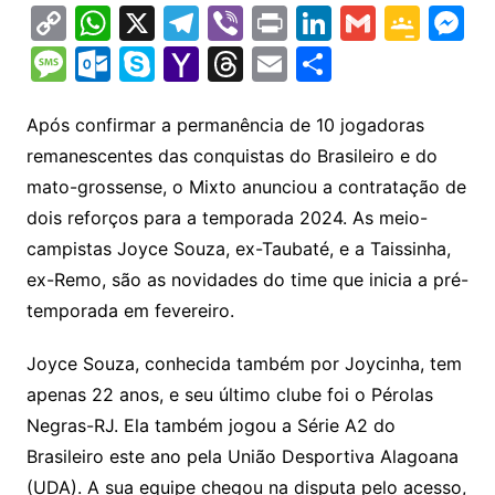
C
W
X
T
Vi
Pr
Li
G
G
M
o
h
el
b
in
n
m
o
e
M
O
S
Y
T
E
S
p
at
e
er
t
k
ai
o
s
e
ut
k
a
hr
m
h
y
s
gr
e
l
gl
s
s
lo
y
h
e
ai
ar
Após confirmar a permanência de 10 jogadoras
Li
A
a
dI
e
e
remanescentes das conquistas do Brasileiro e do
s
o
p
o
a
l
e
mato-grossense, o Mixto anunciou a contratação de
n
p
m
n
Cl
n
a
k.
e
o
d
dois reforços para a temporada 2024. As meio-
k
p
a
g
g
c
M
s
campistas Joyce Souza, ex-Taubaté, e a Taissinha,
s
e
e
o
ai
ex-Remo, são as novidades do time que inicia a pré-
sr
m
l
temporada em fevereiro.
o
Joyce Souza, conhecida também por Joycinha, tem
o
apenas 22 anos, e seu último clube foi o Pérolas
m
Negras-RJ. Ela também jogou a Série A2 do
Brasileiro este ano pela União Desportiva Alagoana
(UDA). A sua equipe chegou na disputa pelo acesso,