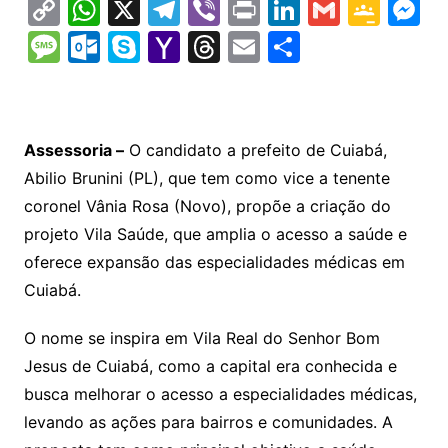
C
W
X
T
Vi
Pr
Li
G
G
M
o
h
el
b
in
n
m
o
e
M
O
S
Y
T
E
S
p
at
e
er
t
k
ai
o
s
e
ut
k
a
hr
m
h
y
s
gr
e
l
gl
s
s
lo
y
h
e
ai
ar
Li
A
a
dI
e
e
s
o
p
o
a
l
e
Assessoria –
O candidato a prefeito de Cuiabá,
n
p
m
n
Cl
n
a
k.
e
o
d
Abilio Brunini (PL), que tem como vice a tenente
k
p
a
g
g
c
M
s
coronel Vânia Rosa (Novo), propõe a criação do
s
e
e
o
ai
projeto Vila Saúde, que amplia o acesso a saúde e
sr
m
l
oferece expansão das especialidades médicas em
o
Cuiabá.
o
O nome se inspira em Vila Real do Senhor Bom
m
Jesus de Cuiabá, como a capital era conhecida e
busca melhorar o acesso a especialidades médicas,
levando as ações para bairros e comunidades. A