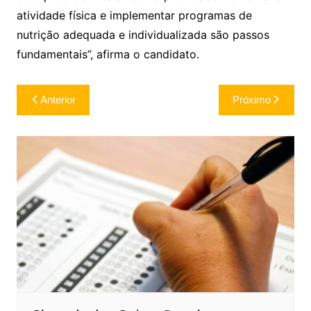
atividade física e implementar programas de
nutrição adequada e individualizada são passos
fundamentais”, afirma o candidato.
Navegação
Anterior
Próximo
de
Post