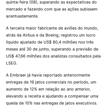
quinta-feira (08), superando as expectativas do
n
p
m
n
Cl
n
a
k.
e
o
d
mercado e fazendo com que as ações subissem
k
p
a
g
g
c
M
s
acentuadamente.
s
e
e
o
ai
sr
m
l
A terceira maior fabricante de aviões do mundo,
o
atrás da Airbus e da Boeing, registrou um lucro
líquido ajustado de US$ 80,4 milhões nos três
o
meses até 30 de junho, superando a previsão de
m
US$ 47,66 milhões dos analistas consultados pela
LSEG.
A Embraer já havia reportado anteriormente
entregas de 19 jatos comerciais no período, um
aumento de 12% em relação ao ano anterior,
elevando a receita e ajudando a compensar uma
queda de 10% nas entregas de jatos executivos.