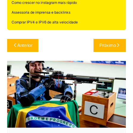
Como crescer no instagram mais rápido
Assessoria de imprensa e backlinks
Comprar IPV4 e IPV6 de alta velocidade
Navegação
Anterior
Próximo
de
Post