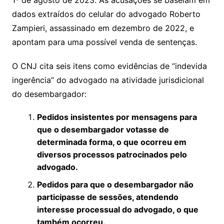
s
e
e
o
ai
dados extraídos do celular do advogado Roberto
sr
m
l
Zampieri, assassinado em dezembro de 2022, e
o
apontam para uma possível venda de sentenças.
o
O CNJ cita seis itens como evidências de “indevida
m
ingerência” do advogado na atividade jurisdicional
do desembargador:
Pedidos insistentes por mensagens para
que o desembargador votasse de
determinada forma, o que ocorreu em
diversos processos patrocinados pelo
advogado.
Pedidos para que o desembargador não
participasse de sessões, atendendo
interesse processual do advogado, o que
também ocorreu.