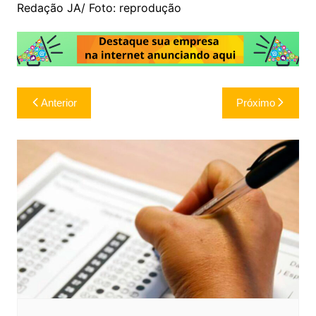
Redação JA/ Foto: reprodução
Navegação
Anterior
Próximo
de
Post