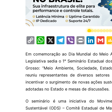
C
W
X
T
Vi
Pr
Li
G
o
h
el
b
in
n
m
p
at
e
er
t
k
ai
Em comemoração ao Dia Mundial do Meio Am
Legislativa sedia o 1° Seminário Estadual d
y
s
gr
e
l
Grosso: “Meio Ambiente, Sociedade, Estad
Li
A
a
dI
reuniu representantes de diversos setores
n
p
m
n
incentivar o surgimento de novas ações sust
k
p
adotadas no Estado e mesas de discussões.
O seminário é uma iniciativa do Movime
Sustentável (ODS) – Comitê Estadual de Ma