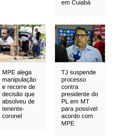
em Cuiabá
MPE alega
TJ suspende
manipulação
processo
e recorre de
contra
decisão que
presidente do
absolveu de
PL em MT
tenente-
para possível
coronel
acordo com
MPE