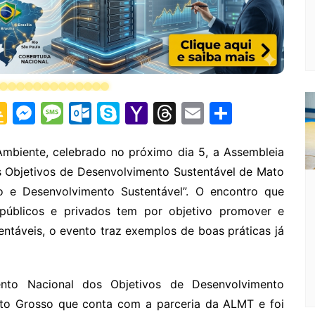
G
M
M
O
S
Y
T
E
S
o
e
e
ut
k
a
hr
m
h
o
s
s
lo
y
h
e
ai
ar
biente, celebrado no próximo dia 5, a Assembleia
os Objetivos de Desenvolvimento Sustentável de Mato
gl
s
s
o
p
o
a
l
e
o e Desenvolvimento Sustentável”. O encontro que
e
e
a
k.
e
o
d
 públicos e privados tem por objetivo promover e
Cl
n
g
c
M
s
entáveis, o evento traz exemplos de boas práticas já
a
g
e
o
ai
s
er
m
l
nto Nacional dos Objetivos de Desenvolvimento
sr
to Grosso que conta com a parceria da ALMT e foi