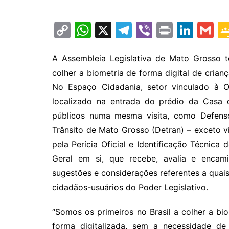
C
W
X
T
Vi
Pr
Li
G
o
h
el
b
in
n
m
p
at
e
er
t
k
ai
A Assembleia Legislativa de Mato Grosso te
colher a biometria de forma digital de cria
y
s
gr
e
l
No Espaço Cidadania, setor vinculado à O
Li
A
a
dI
localizado na entrada do prédio da Casa d
n
p
m
n
públicos numa mesma visita, como Defenso
k
p
Trânsito de Mato Grosso (Detran) – exceto vi
pela Perícia Oficial e Identificação Técnica
Geral em si, que recebe, avalia e encamin
sugestões e considerações referentes a quai
cidadãos-usuários do Poder Legislativo.
“Somos os primeiros no Brasil a colher a bi
forma digitalizada, sem a necessidade de