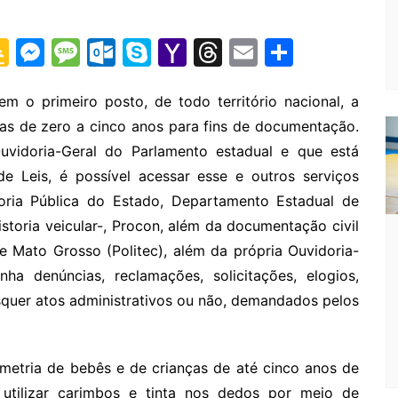
G
M
M
O
S
Y
T
E
S
o
e
e
ut
k
a
hr
m
h
o
s
s
lo
y
h
e
ai
ar
m o primeiro posto, de todo território nacional, a
nças de zero a cinco anos para fins de documentação.
gl
s
s
o
p
o
a
l
e
uvidoria-Geral do Parlamento estadual e que está
e
e
a
k.
e
o
d
e Leis, é possível acessar esse e outros serviços
Cl
n
g
c
M
s
ria Pública do Estado, Departamento Estadual de
a
g
e
o
ai
storia veicular-, Procon, além da documentação civil
s
er
m
l
 de Mato Grosso (Politec), além da própria Ouvidoria-
sr
ha denúncias, reclamações, solicitações, elogios,
o
squer atos administrativos ou não, demandados pelos
o
m
ometria de bebês e de crianças de até cinco anos de
 utilizar carimbos e tinta nos dedos por meio de