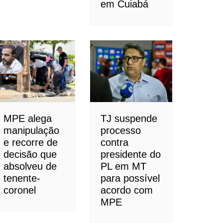
em Cuiabá
MPE alega
TJ suspende
manipulação
processo
e recorre de
contra
decisão que
presidente do
absolveu de
PL em MT
tenente-
para possível
coronel
acordo com
MPE