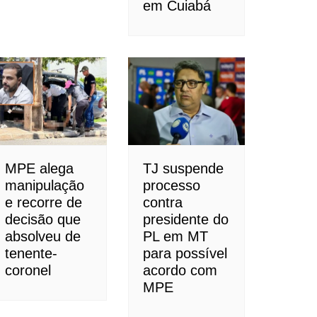
em Cuiabá
MPE alega
TJ suspende
manipulação
processo
e recorre de
contra
decisão que
presidente do
absolveu de
PL em MT
tenente-
para possível
coronel
acordo com
MPE