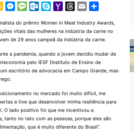
G
M
M
O
S
Y
T
E
S
o
e
e
ut
k
a
hr
m
h
o
s
s
lo
y
h
e
ai
ar
inalista do prêmio Women in Meat Industry Awards,
ções vitais das mulheres na indústria da carne no
gl
s
s
o
p
o
a
l
e
ovem de 29 anos campeã da indústria da carne.
e
e
a
k.
e
o
d
Cl
n
g
c
M
s
ante a pandemia, quando a jovem decidiu mudar de
a
g
e
o
ai
teconomia pelo IESF (Instituto de Ensino de
s
er
m
l
em um escritório de advocacia em Campo Grande, mas
rego.
sr
o
osicionamento no mercado foi muito difícil, me
o
ertas e tive que desenvolver minha resiliência para
m
. O lado positivo foi que me incentivou a
is, tanto no tato com as pessoas, porque eles são
imentação, que é muito diferente do Brasil”.