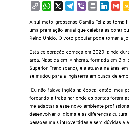
C
W
X
T
Vi
Pr
Li
G
o
h
el
b
in
n
m
p
at
e
er
t
k
ai
A sul-mato-grossense Camila Feliz se torna f
uma premiação anual que celebra as contribui
y
s
gr
e
l
Reino Unido. O voto popular pode tornar a j
Li
A
a
dI
n
p
m
n
Esta celebração começa em 2020, ainda dur
k
p
área. Nascida em Ivinhema, formada em Biblio
Superior Franciscano), ela atuava na área 
se mudou para a Inglaterra em busca de emp
“Eu não falava inglês na época, então, meu p
forçando a trabalhar onde as portas foram ab
me adaptar a esse novo ambiente profissional
desenvolver o idioma e as diferenças cultura
pessoas mais introvertidas e sem dúvidas a al