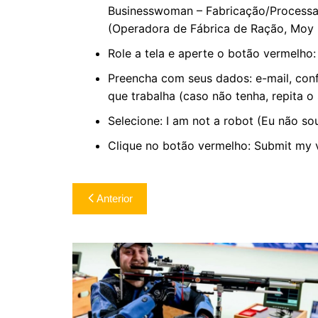
Businesswoman – Fabricação/Processamen
(Operadora de Fábrica de Ração, Moy 
Role a tela e aperte o botão vermelho:
Preencha com seus dados: e-mail, con
que trabalha (caso não tenha, repita o
Selecione: I am not a robot (Eu não so
Clique no botão vermelho: Submit my v
Navegação
Anterior
de
Post