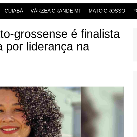
CUIABÁ
VÁRZEA GRANDE MT
MATO GROSSO
P
o-grossense é finalista
 por liderança na