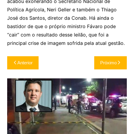
acabou exonerando o Secretário Nacional de
Política Agrícola, Neri Geller e também o Thiago
José dos Santos, diretor da Conab. Há ainda o
bastidor de que o próprio ministro Fávaro pode
“cair” com o resultado desse leilão, que foi a
principal crise de imagem sofrida pela atual gestão.
Navegação
Anterior
Próximo
de
Post