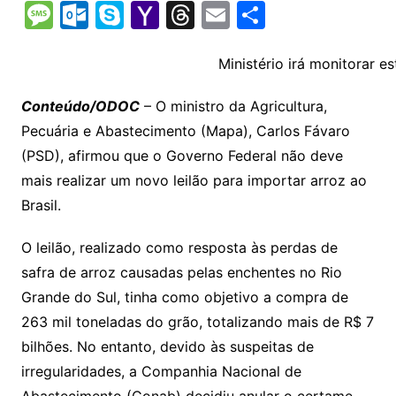
o
h
el
b
in
n
m
o
e
M
O
S
Y
T
E
S
p
at
e
er
t
k
ai
o
s
e
ut
k
a
hr
m
h
y
s
gr
e
l
gl
s
s
lo
y
h
e
ai
ar
Ministério irá monitorar 
Li
A
a
dI
e
e
s
o
p
o
a
l
e
Conteúdo/ODOC
– O ministro da Agricultura,
n
p
m
n
Cl
n
a
k.
e
o
d
Pecuária e Abastecimento (Mapa), Carlos Fávaro
k
p
a
g
g
c
M
s
(PSD), afirmou que o Governo Federal não deve
s
e
e
o
ai
mais realizar um novo leilão para importar arroz ao
sr
m
l
Brasil.
o
O leilão, realizado como resposta às perdas de
o
safra de arroz causadas pelas enchentes no Rio
m
Grande do Sul, tinha como objetivo a compra de
263 mil toneladas do grão, totalizando mais de R$ 7
bilhões. No entanto, devido às suspeitas de
irregularidades, a Companhia Nacional de