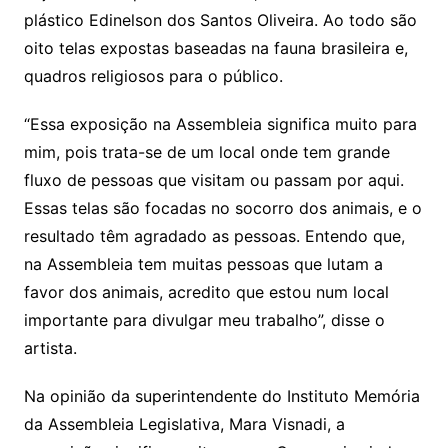
n
p
m
n
Cl
n
a
k.
e
o
d
plástico Edinelson dos Santos Oliveira. Ao todo são
k
p
a
g
g
c
M
s
oito telas expostas baseadas na fauna brasileira e,
s
e
e
o
ai
quadros religiosos para o público.
sr
m
l
o
“Essa exposição na Assembleia significa muito para
mim, pois trata-se de um local onde tem grande
o
fluxo de pessoas que visitam ou passam por aqui.
m
Essas telas são focadas no socorro dos animais, e o
resultado têm agradado as pessoas. Entendo que,
na Assembleia tem muitas pessoas que lutam a
favor dos animais, acredito que estou num local
importante para divulgar meu trabalho”, disse o
artista.
Na opinião da superintendente do Instituto Memória
da Assembleia Legislativa, Mara Visnadi, a