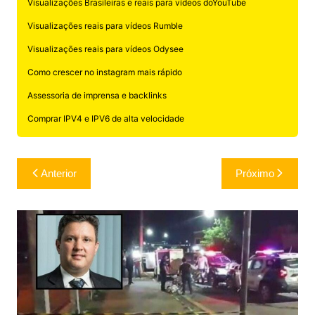
Visualizações Brasileiras e reais para vídeos doYouTube
Visualizações reais para vídeos Rumble
Visualizações reais para vídeos Odysee
Como crescer no instagram mais rápido
Assessoria de imprensa e backlinks
Comprar IPV4 e IPV6 de alta velocidade
Navegação
Anterior
Próximo
de
Post