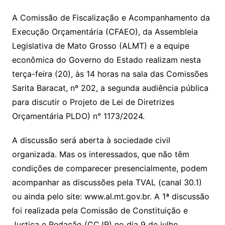
p
at
e
er
t
k
ai
o
s
e
ut
k
a
hr
m
h
y
s
gr
e
l
gl
s
s
lo
y
h
e
ai
ar
A Comissão de Fiscalização e Acompanhamento da
Li
A
a
dI
e
e
Execução Orçamentária (CFAEO), da Assembleia
s
o
p
o
a
l
e
Legislativa de Mato Grosso (ALMT) e a equipe
n
p
m
n
Cl
n
a
k.
e
o
d
econômica do Governo do Estado realizam nesta
k
p
a
g
g
c
M
s
terça-feira (20), às 14 horas na sala das Comissões
s
e
e
o
ai
Sarita Baracat, nº 202, a segunda audiência pública
sr
m
l
para discutir o Projeto de Lei de Diretrizes
o
Orçamentária PLDO) n° 1173/2024.
o
A discussão será aberta à sociedade civil
m
organizada. Mas os interessados, que não têm
condições de comparecer presencialmente, podem
acompanhar as discussões pela TVAL (canal 30.1)
ou ainda pelo site: www.al.mt.gov.br. A 1ª discussão
foi realizada pela Comissão de Constituição e
Justiça e Redação (CCJR) no dia 9 de julho.