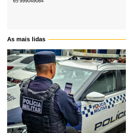
65 999049064
As mais lidas