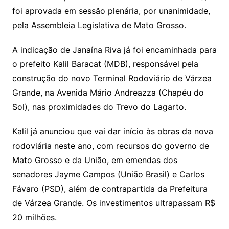
n
p
m
n
Cl
n
a
k.
e
o
d
foi aprovada em sessão plenária, por unanimidade,
k
p
a
g
g
c
M
s
pela Assembleia Legislativa de Mato Grosso.
s
e
e
o
ai
sr
m
l
A indicação de Janaína Riva já foi encaminhada para
o
o prefeito Kalil Baracat (MDB), responsável pela
construção do novo Terminal Rodoviário de Várzea
o
Grande, na Avenida Mário Andreazza (Chapéu do
m
Sol), nas proximidades do Trevo do Lagarto.
Kalil já anunciou que vai dar início às obras da nova
rodoviária neste ano, com recursos do governo de
Mato Grosso e da União, em emendas dos
senadores Jayme Campos (União Brasil) e Carlos
Fávaro (PSD), além de contrapartida da Prefeitura
de Várzea Grande. Os investimentos ultrapassam R$
20 milhões.