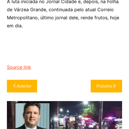
A luta iniciada no Jornal Cidade e, depois, na Folha
de Várzea Grande, continuada pelo atual Correio
Metropolitano, último jornal dele, rende frutos, hoje
em dia.
Source link
Navegação
Anterior
Próximo
de
Post