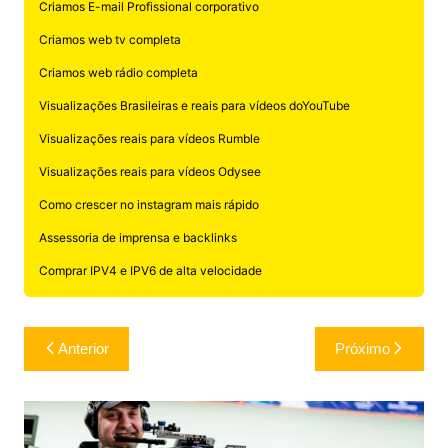
Criamos E-mail Profissional corporativo
Criamos web tv completa
Criamos web rádio completa
Visualizações Brasileiras e reais para vídeos doYouTube
Visualizações reais para vídeos Rumble
Visualizações reais para vídeos Odysee
Como crescer no instagram mais rápido
Assessoria de imprensa e backlinks
Comprar IPV4 e IPV6 de alta velocidade
Navegação
Anterior
Próximo
de
Post