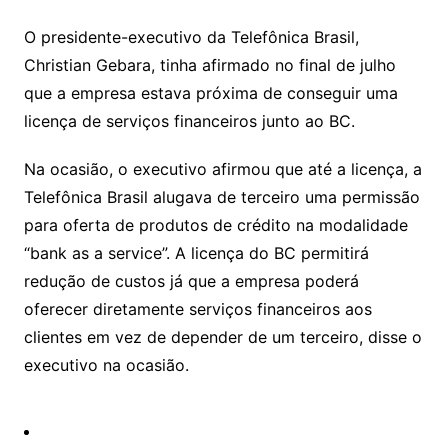
s
e
e
o
ai
sr
m
l
O presidente-executivo da Telefônica Brasil,
o
Christian Gebara, tinha afirmado no final de julho
que a empresa estava próxima de conseguir uma
o
licença de serviços financeiros junto ao BC.
m
Na ocasião, o executivo afirmou que até a licença, a
Telefônica Brasil alugava de terceiro uma permissão
para oferta de produtos de crédito na modalidade
“bank as a service”. A licença do BC permitirá
redução de custos já que a empresa poderá
oferecer diretamente serviços financeiros aos
clientes em vez de depender de um terceiro, disse o
executivo na ocasião.