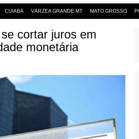
CUIABÁ
VÁRZEA GRANDE MT
MATO GROSSO
P
se cortar juros em
idade monetária