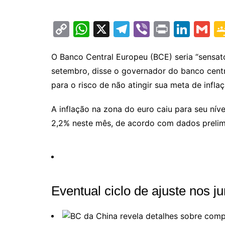
C
W
X
T
Vi
Pr
Li
G
o
h
el
b
in
n
m
p
at
e
er
t
k
ai
O Banco Central Europeu (BCE) seria “sensato
setembro, disse o governador do banco centra
y
s
gr
e
l
para o risco de não atingir sua meta de infla
Li
A
a
dI
n
p
m
n
A inflação na zona do euro caiu para seu nív
k
p
2,2% neste mês, de acordo com dados prelimi
Eventual ciclo de ajuste nos 