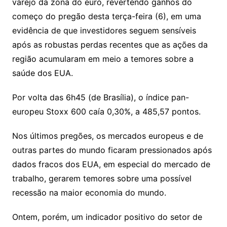
varejo da zona do euro, revertendo ganhos do
n
p
m
n
Cl
n
a
k.
e
o
d
começo do pregão desta terça-feira (6), em uma
k
p
a
g
g
c
M
s
evidência de que investidores seguem sensíveis
s
e
e
o
ai
após as robustas perdas recentes que as ações da
sr
m
l
região acumularam em meio a temores sobre a
o
saúde dos EUA.
o
Por volta das 6h45 (de Brasília), o índice pan-
m
europeu Stoxx 600 caía 0,30%, a 485,57 pontos.
Nos últimos pregões, os mercados europeus e de
outras partes do mundo ficaram pressionados após
dados fracos dos EUA, em especial do mercado de
trabalho, gerarem temores sobre uma possível
recessão na maior economia do mundo.
Ontem, porém, um indicador positivo do setor de