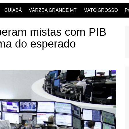
CUIABÁ
VÁRZEA GRANDE MT
MATO GROSSO
P
peram mistas com PIB
ima do esperado