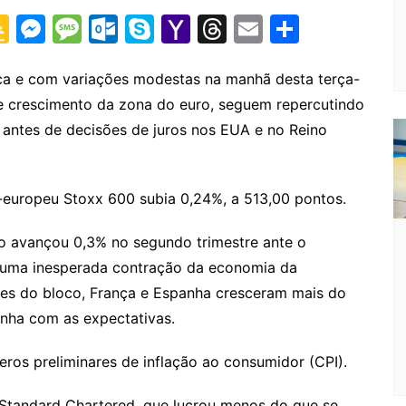
G
M
M
O
S
Y
T
E
S
o
e
e
ut
k
a
hr
m
h
o
s
s
lo
y
h
e
ai
ar
ca e com variações modestas na manhã desta terça-
de crescimento da zona do euro, seguem repercutindo
gl
s
s
o
p
o
a
l
e
antes de decisões de juros nos EUA e no Reino
e
e
a
k.
e
o
d
Cl
n
g
c
M
s
a
g
e
o
ai
an-europeu Stoxx 600 subia 0,24%, a 513,00 pontos.
s
er
m
l
ro avançou 0,3% no segundo trimestre ante o
sr
e uma inesperada contração da economia da
o
tes do bloco, França e Espanha cresceram mais do
o
inha com as expectativas.
m
ros preliminares de inflação ao consumidor (CPI).
Standard Chartered, que lucrou menos do que se