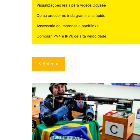
Visualizações reais para vídeos Odysee
Como crescer no instagram mais rápido
Assessoria de imprensa e backlinks
Comprar IPV4 e IPV6 de alta velocidade
Navegação
Anterior
de
Post