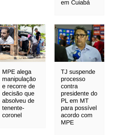
em Cuiabá
MPE alega
TJ suspende
manipulação
processo
e recorre de
contra
decisão que
presidente do
absolveu de
PL em MT
tenente-
para possível
coronel
acordo com
MPE