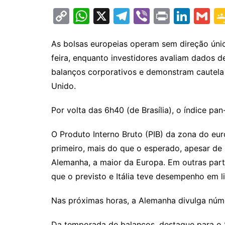
C
W
X
T
Vi
Pr
Li
G
o
h
el
b
in
n
m
p
at
e
er
t
k
ai
As bolsas europeias operam sem direção úni
feira, enquanto investidores avaliam dados 
y
s
gr
e
l
balanços corporativos e demonstram cautela 
Li
A
a
dI
Unido.
n
p
m
n
k
p
Por volta das 6h40 (de Brasília), o índice p
O Produto Interno Bruto (PIB) da zona do eu
primeiro, mais do que o esperado, apesar d
Alemanha, a maior da Europa. Em outras par
que o previsto e Itália teve desempenho em l
Nas próximas horas, a Alemanha divulga núme
Da temporada de balanços, destaque para o 