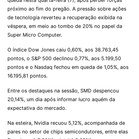
Li
A
a
dI
e
e
s
o
p
o
a
l
e
próximo ao fim do pregão. A pressão sobre ações
n
p
m
n
Cl
n
a
k.
e
o
d
de tecnologia reverteu a recuperação exibida na
k
p
a
g
g
c
M
s
véspera, em meio ao tombo de 20% no papel da
s
e
e
o
ai
Super Micro Computer.
sr
m
l
o
O índice Dow Jones caiu 0,60%, aos 38.763,45
pontos, o S&P 500 declinou 0,77%, aos 5.199,50
o
pontos e o Nasdaq fechou em queda de 1,05%, aos
m
16.195,81 pontos.
Entre os destaques na sessão, SMD despencou
20,14%, um dia após informar lucro aquém da
expectativa do mercado.
Na esteira, Nvidia recuou 5,12%, acompanhada de
pares no setor de chips semicondutores, entre elas