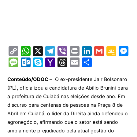
C
W
X
T
Vi
Pr
Li
G
G
M
o
h
el
b
in
n
m
o
e
M
O
S
Y
T
E
S
p
at
e
er
t
k
ai
o
s
e
ut
k
a
hr
m
h
y
s
gr
e
l
gl
s
s
lo
y
h
e
ai
ar
Conteúdo/ODOC –
O ex-presidente Jair Bolsonaro
Li
A
a
dI
e
e
(PL), oficializou a candidatura de Abílio Brunini para
s
o
p
o
a
l
e
a prefeitura de Cuiabá nas eleições desde ano. Em
n
p
m
n
Cl
n
a
k.
e
o
d
discurso para centenas de pessoas na Praça 8 de
k
p
a
g
g
c
M
s
Abril em Cuiabá, o líder da Direita ainda defendeu o
s
e
e
o
ai
agronegócio, afirmando que o setor está sendo
sr
m
l
amplamente prejudicado pela atual gestão do