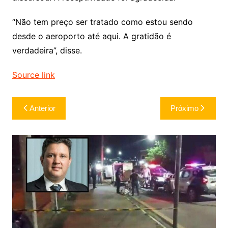
“Não tem preço ser tratado como estou sendo
desde o aeroporto até aqui. A gratidão é
verdadeira”, disse.
Source link
Navegação
Anterior
Próximo
de
Post