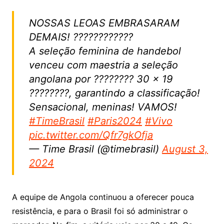
NOSSAS LEOAS EMBRASARAM
DEMAIS! ????????????
A seleção feminina de handebol
venceu com maestria a seleção
angolana por ???????? 30 x 19
????????, garantindo a classificação!
Sensacional, meninas! VAMOS!
#TimeBrasil
#Paris2024
#Vivo
pic.twitter.com/Qfr7gkOfja
— Time Brasil (@timebrasil)
August 3,
2024
A equipe de Angola continuou a oferecer pouca
resistência, e para o Brasil foi só administrar o