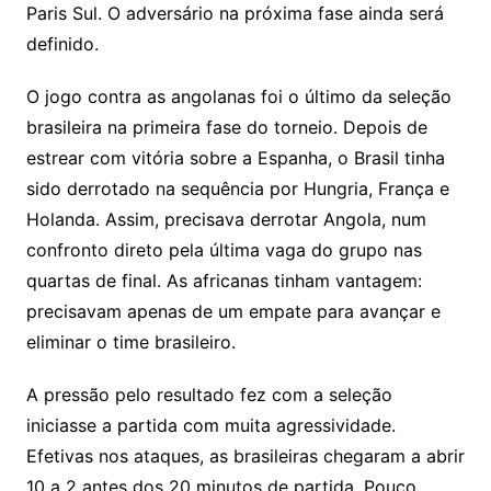
sr
m
l
Paris Sul. O adversário na próxima fase ainda será
o
definido.
o
O jogo contra as angolanas foi o último da seleção
m
brasileira na primeira fase do torneio. Depois de
estrear com vitória sobre a Espanha, o Brasil tinha
sido derrotado na sequência por Hungria, França e
Holanda. Assim, precisava derrotar Angola, num
confronto direto pela última vaga do grupo nas
quartas de final. As africanas tinham vantagem:
precisavam apenas de um empate para avançar e
eliminar o time brasileiro.
A pressão pelo resultado fez com a seleção
iniciasse a partida com muita agressividade.
Efetivas nos ataques, as brasileiras chegaram a abrir
10 a 2 antes dos 20 minutos de partida. Pouco