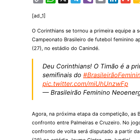
o
h
el
b
in
n
m
p
at
e
er
t
k
ai
[ad_1]
y
s
gr
e
l
O Corinthians se tornou a primeira equipe a se
Li
A
a
dI
Campeonato Brasileiro de futebol feminino apó
n
p
m
n
(27), no estádio do Canindé.
k
p
Deu Corinthians! O Timão é a pri
semifinais do
#BrasileirãoFemin
pic.twitter.com/miUhUnzwFp
— Brasileirão Feminino Neoene
Agora, na próxima etapa da competição, as
confronto entre Palmeiras e Cruzeiro. No jogo
confronto de volta será disputado a partir da
(28) no estádio Jayme Cintra, em Jundiaí.