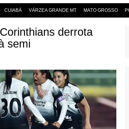
CUIABÁ
VÁRZEA GRANDE MT
MATO GROSSO
P
 Corinthians derrota
à semi