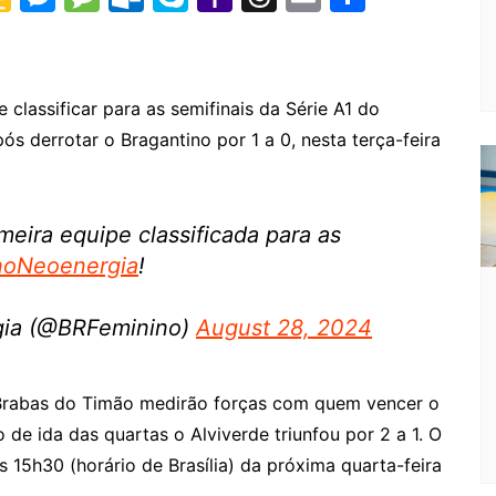
o
e
e
ut
k
a
hr
m
h
o
s
s
lo
y
h
e
ai
ar
gl
s
s
o
p
o
a
l
e
 classificar para as semifinais da Série A1 do
e
e
a
k.
e
o
d
s derrotar o Bragantino por 1 a 0, nesta terça-feira
Cl
n
g
c
M
s
a
g
e
o
ai
s
er
m
l
meira equipe classificada para as
inoNeoenergia
!
sr
o
rgia (@BRFeminino)
August 28, 2024
o
m
 Brabas do Timão medirão forças com quem vencer o
 de ida das quartas o Alviverde triunfou por 2 a 1. O
s 15h30 (horário de Brasília) da próxima quarta-feira