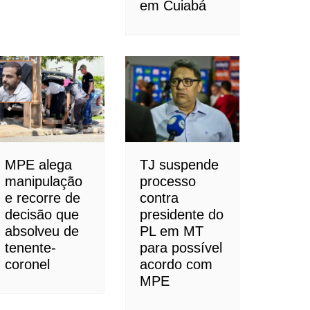
em Cuiabá
MPE alega
TJ suspende
manipulação
processo
e recorre de
contra
decisão que
presidente do
absolveu de
PL em MT
tenente-
para possível
coronel
acordo com
MPE