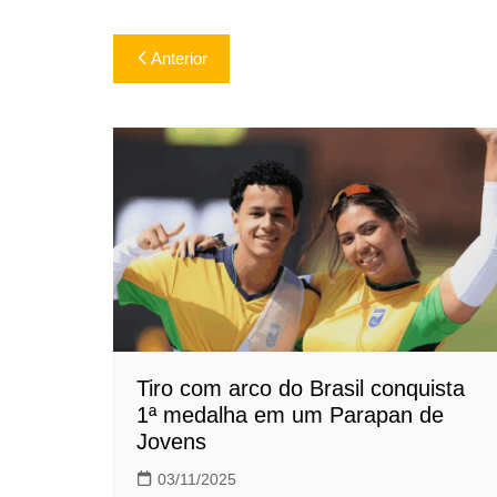
Navegação
Anterior
de
Post
Tiro com arco do Brasil conquista
1ª medalha em um Parapan de
Jovens
03/11/2025