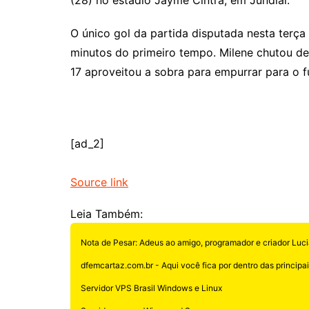
O único gol da partida disputada nesta terç
minutos do primeiro tempo. Milene chutou de 
17 aproveitou a sobra para empurrar para o 
[ad_2]
Source link
Leia Também:
Nota de Pesar: Adeus ao amigo, programador e criador Luci
dfemcartaz.com.br - Aqui você fica por dentro das principais
Servidor VPS Brasil Windows e Linux