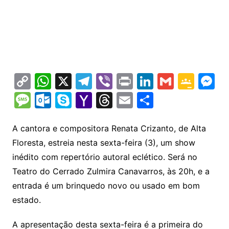
C
W
X
T
Vi
Pr
Li
G
G
M
o
h
el
b
in
n
m
o
e
M
O
S
Y
T
E
S
p
at
e
er
t
k
ai
o
s
e
ut
k
a
hr
m
h
y
s
gr
e
l
gl
s
s
lo
y
h
e
ai
ar
A cantora e compositora Renata Crizanto, de Alta
Li
A
a
dI
e
e
Floresta, estreia nesta sexta-feira (3), um show
s
o
p
o
a
l
e
inédito com repertório autoral eclético. Será no
n
p
m
n
Cl
n
a
k.
e
o
d
Teatro do Cerrado Zulmira Canavarros, às 20h, e a
k
p
a
g
g
c
M
s
entrada é um brinquedo novo ou usado em bom
s
e
e
o
ai
estado.
sr
m
l
o
A apresentação desta sexta-feira é a primeira do