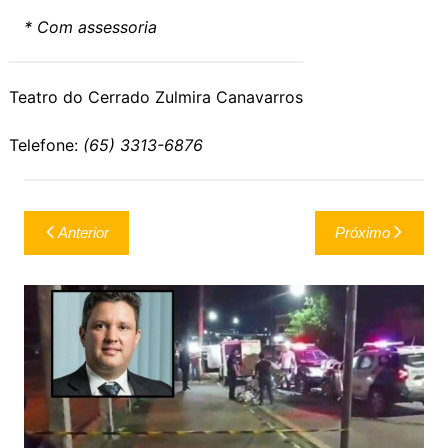
* Com assessoria
Teatro do Cerrado Zulmira Canavarros
Telefone:
(65) 3313-6876
Navegação
Anterior
Próximo
de
Post