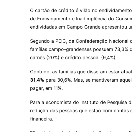
o
h
el
b
in
n
m
p
at
e
er
t
k
ai
O cartão de crédito é vilão no endividament
de Endividamento e Inadimplência do Consumid
y
s
gr
e
l
endividadas em Campo Grande apresentou um 
Li
A
a
dI
n
p
m
n
Segundo a PEIC, da Confederação Nacional d
k
p
famílias campo-grandenses possuem 73,3% de
carnês (20%) e crédito pessoal (9,4%).
Contudo, as famílias que disseram estar at
31,4%
para 30,6%. Mas, se mantiveram aquel
pagar, em 11%.
Para a economista do Instituto de Pesquisa 
redução das pessoas que estão com contas 
financeira.