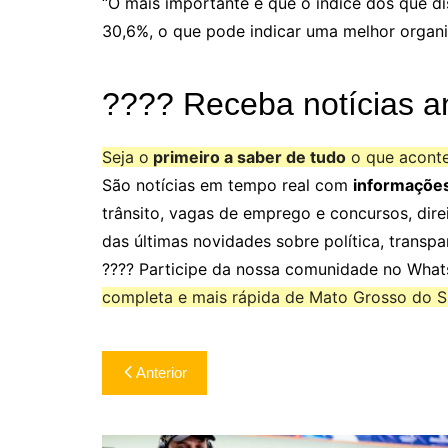
“O mais importante é que o índice dos que d
30,6%, o que pode indicar uma melhor organi
???? Receba notícias a
Seja o
primeiro a saber de tudo
o que acont
São notícias em tempo real com
informaçõe
trânsito, vagas de emprego e concursos, dire
das últimas novidades sobre política, transpa
???? Participe da nossa comunidade no Wha
completa e mais rápida de Mato Grosso do Su
Navegação
Anterior
de
Post