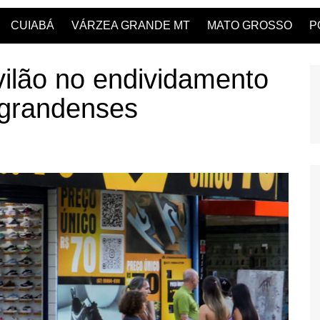
CUIABÁ
VÁRZEA GRANDE MT
MATO GROSSO
P
vilão no endividamento
-grandenses