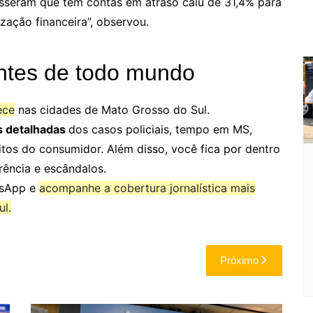
isseram que têm contas em atraso caiu de 31,4% para
zação financeira”, observou.
ntes de todo mundo
ece
nas cidades de Mato Grosso do Sul.
s detalhadas
dos casos policiais, tempo em MS,
itos do consumidor. Além disso, você fica por dentro
rência e escândalos.
tsApp e
acompanhe a cobertura jornalística mais
l.
Próximo