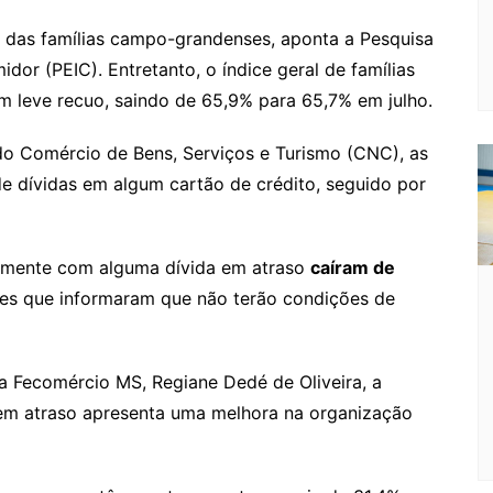
o
e
e
ut
k
a
hr
m
h
o
s
s
lo
y
h
e
ai
ar
o das famílias campo-grandenses, aponta a Pesquisa
or (PEIC). Entretanto, o índice geral de famílias
gl
s
s
o
p
o
a
l
e
leve recuo, saindo de 65,9% para 65,7% em julho.
e
e
a
k.
e
o
d
Cl
n
g
c
M
s
o Comércio de Bens, Serviços e Turismo (CNC), as
a
g
e
o
ai
 dívidas em algum cartão de crédito, seguido por
s
er
m
l
sr
ualmente com alguma dívida em atraso
caíram de
o
es que informaram que não terão condições de
o
m
da Fecomércio MS, Regiane Dedé de Oliveira, a
em atraso apresenta uma melhora na organização