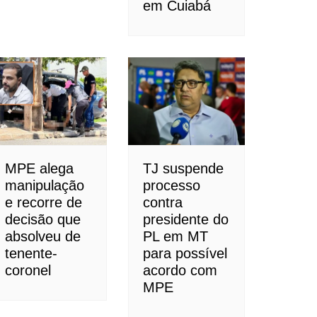
em Cuiabá
MPE alega
TJ suspende
manipulação
processo
e recorre de
contra
decisão que
presidente do
absolveu de
PL em MT
tenente-
para possível
coronel
acordo com
MPE