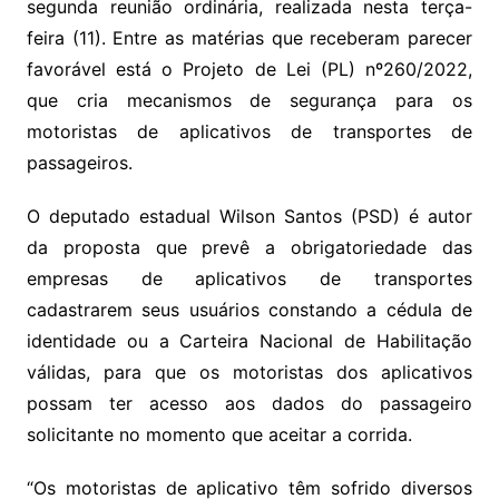
segunda reunião ordinária, realizada nesta terça-
k
p
a
g
g
c
M
s
feira (11). Entre as matérias que receberam parecer
s
e
e
o
ai
favorável está o Projeto de Lei (PL) nº260/2022,
sr
m
l
que cria mecanismos de segurança para os
o
motoristas de aplicativos de transportes de
o
passageiros.
m
O deputado estadual Wilson Santos (PSD) é autor
da proposta que prevê a obrigatoriedade das
empresas de aplicativos de transportes
cadastrarem seus usuários constando a cédula de
identidade ou a Carteira Nacional de Habilitação
válidas, para que os motoristas dos aplicativos
possam ter acesso aos dados do passageiro
solicitante no momento que aceitar a corrida.
“Os motoristas de aplicativo têm sofrido diversos