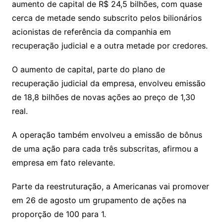
aumento de capital de R$ 24,5 bilhões, com quase
n
p
m
n
Cl
n
a
k.
e
o
d
cerca de metade sendo subscrito pelos bilionários
k
p
a
g
g
c
M
s
acionistas de referência da companhia em
s
e
e
o
ai
recuperação judicial e a outra metade por credores.
sr
m
l
o
O aumento de capital, parte do plano de
recuperação judicial da empresa, envolveu emissão
o
de 18,8 bilhões de novas ações ao preço de 1,30
m
real.
A operação também envolveu a emissão de bônus
de uma ação para cada três subscritas, afirmou a
empresa em fato relevante.
Parte da reestruturação, a Americanas vai promover
em 26 de agosto um grupamento de ações na
proporção de 100 para 1.