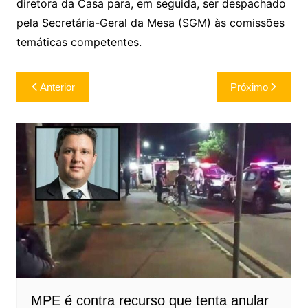
diretora da Casa para, em seguida, ser despachado
pela Secretária-Geral da Mesa (SGM) às comissões
temáticas competentes.
Navegação
Anterior
Próximo
de
Post
MPE é contra recurso que tenta anular