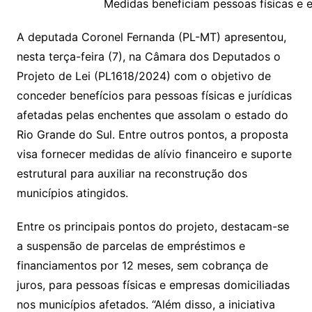
y
s
gr
e
l
gl
s
s
lo
y
h
e
ai
ar
Medidas beneficiam pessoas físicas e 
Li
A
a
dI
e
e
s
o
p
o
a
l
e
A deputada Coronel Fernanda (PL-MT) apresentou,
n
p
m
n
Cl
n
a
k.
e
o
d
nesta terça-feira (7), na Câmara dos Deputados o
k
p
a
g
g
c
M
s
Projeto de Lei (PL1618/2024) com o objetivo de
s
e
e
o
ai
conceder benefícios para pessoas físicas e jurídicas
sr
m
l
afetadas pelas enchentes que assolam o estado do
o
Rio Grande do Sul. Entre outros pontos, a proposta
visa fornecer medidas de alívio financeiro e suporte
o
estrutural para auxiliar na reconstrução dos
m
municípios atingidos.
Entre os principais pontos do projeto, destacam-se
a suspensão de parcelas de empréstimos e
financiamentos por 12 meses, sem cobrança de
juros, para pessoas físicas e empresas domiciliadas
nos municípios afetados. “Além disso, a iniciativa