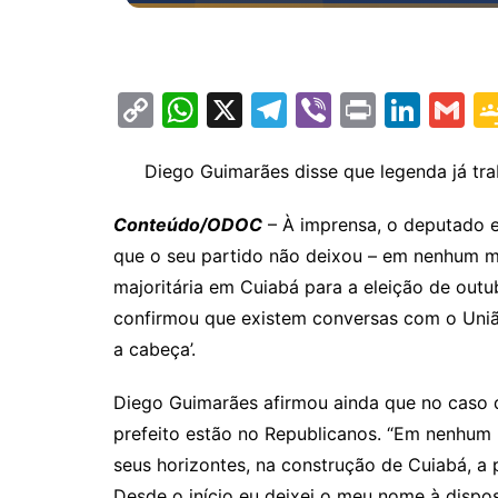
C
W
X
T
Vi
Pr
Li
G
o
h
el
b
in
n
m
p
at
e
er
t
k
ai
Diego Guimarães disse que legenda já tra
y
s
gr
e
l
Conteúdo/ODOC
– À imprensa, o deputado e
Li
A
a
dI
que o seu partido não deixou – em nenhum m
n
p
m
n
majoritária em Cuiabá para a eleição de out
k
p
confirmou que existem conversas com o União 
a cabeça’.
Diego Guimarães afirmou ainda que no caso 
prefeito estão no Republicanos. “Em nenhum
seus horizontes, na construção de Cuiabá, a p
Desde o início eu deixei o meu nome à disposi