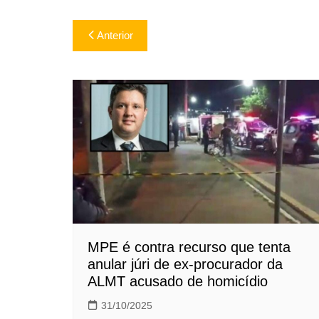
Navegação
Anterior
de
Post
MPE é contra recurso que tenta
anular júri de ex-procurador da
ALMT acusado de homicídio
31/10/2025