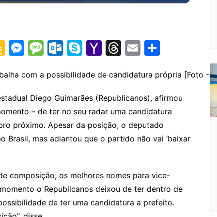
G
M
M
O
S
Y
T
E
S
o
e
e
ut
k
a
hr
m
h
o
s
s
lo
y
h
e
ai
ar
balha com a possibilidade de candidatura própria [Foto -JL
gl
s
s
o
p
o
a
l
e
stadual Diego Guimarães (Republicanos), afirmou
e
e
a
k.
e
o
d
omento – de ter no seu radar uma candidatura
Cl
n
g
c
M
s
ubro próximo. Apesar da posição, o deputado
a
g
e
o
ai
Brasil, mas adiantou que o partido não vai ‘baixar
s
er
m
l
sr
de composição, os melhores nomes para vice-
o
 momento o Republicanos deixou de ter dentro de
o
ossibilidade de ter uma candidatura a prefeito.
ção”, disse.