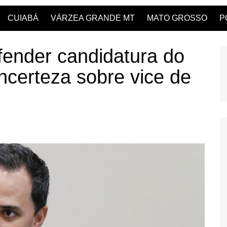
CUIABÁ
VÁRZEA GRANDE MT
MATO GROSSO
P
fender candidatura do
ncerteza sobre vice de