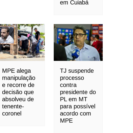
em Cuiabá
MPE alega
TJ suspende
manipulação
processo
e recorre de
contra
decisão que
presidente do
absolveu de
PL em MT
tenente-
para possível
coronel
acordo com
MPE