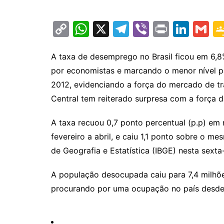
C
W
X
T
Vi
Pr
Li
G
o
h
el
b
in
n
m
p
at
e
er
t
k
ai
A taxa de desemprego no Brasil ficou em 6,8
por economistas e marcando o menor nível pa
y
s
gr
e
l
2012, evidenciando a força do mercado de 
Li
A
a
dI
Central tem reiterado surpresa com a força 
n
p
m
n
k
p
A taxa recuou 0,7 ponto percentual (p.p) em 
fevereiro a abril, e caiu 1,1 ponto sobre o me
de Geografia e Estatística (IBGE) nesta sexta-
A população desocupada caiu para 7,4 milhõ
procurando por uma ocupação no país desde 