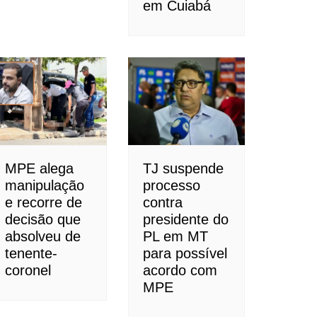
em Cuiabá
MPE alega
TJ suspende
manipulação
processo
e recorre de
contra
decisão que
presidente do
absolveu de
PL em MT
tenente-
para possível
coronel
acordo com
MPE