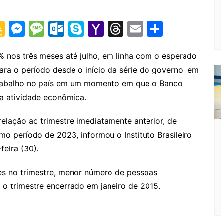
G
M
M
O
S
Y
T
E
S
o
e
e
ut
k
a
hr
m
h
o
s
s
lo
y
h
e
ai
ar
% nos três meses até julho, em linha com o esperado
ra o período desde o início da série do governo, em
gl
s
s
o
p
o
a
l
e
trabalho no país em um momento em que o Banco
e
e
a
k.
e
o
d
da atividade econômica.
Cl
n
g
c
M
s
a
g
e
o
ai
relação ao trimestre imediatamente anterior, de
s
er
m
l
smo período de 2023, informou o Instituto Brasileiro
feira (30).
sr
o
es no trimestre, menor número de pessoas
o
o trimestre encerrado em janeiro de 2015.
m