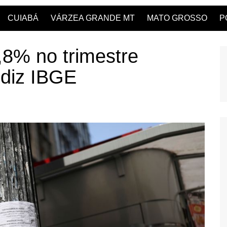
CUIABÁ
VÁRZEA GRANDE MT
MATO GROSSO
P
8% no trimestre
 diz IBGE