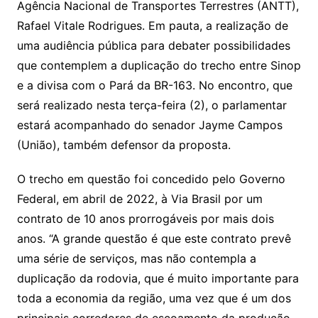
Agência Nacional de Transportes Terrestres (ANTT),
n
p
m
n
Cl
n
a
k.
e
o
d
Rafael Vitale Rodrigues. Em pauta, a realização de
k
p
a
g
g
c
M
s
uma audiência pública para debater possibilidades
s
e
e
o
ai
que contemplem a duplicação do trecho entre Sinop
sr
m
l
e a divisa com o Pará da BR-163. No encontro, que
o
será realizado nesta terça-feira (2), o parlamentar
o
estará acompanhado do senador Jayme Campos
m
(União), também defensor da proposta.
O trecho em questão foi concedido pelo Governo
Federal, em abril de 2022, à Via Brasil por um
contrato de 10 anos prorrogáveis por mais dois
anos. “A grande questão é que este contrato prevê
uma série de serviços, mas não contempla a
duplicação da rodovia, que é muito importante para
toda a economia da região, uma vez que é um dos