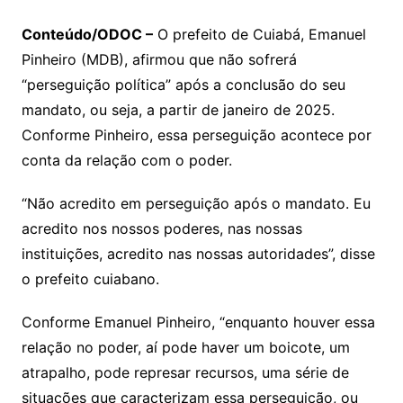
p
at
e
er
t
k
ai
o
s
e
ut
k
a
hr
m
h
y
s
gr
e
l
gl
s
s
lo
y
h
e
ai
ar
Conteúdo/ODOC –
O prefeito de Cuiabá, Emanuel
Li
A
a
dI
e
e
Pinheiro (MDB), afirmou que não sofrerá
s
o
p
o
a
l
e
“perseguição política” após a conclusão do seu
n
p
m
n
Cl
n
a
k.
e
o
d
mandato, ou seja, a partir de janeiro de 2025.
k
p
a
g
g
c
M
s
Conforme Pinheiro, essa perseguição acontece por
s
e
e
o
ai
conta da relação com o poder.
sr
m
l
o
“Não acredito em perseguição após o mandato. Eu
acredito nos nossos poderes, nas nossas
o
instituições, acredito nas nossas autoridades”, disse
m
o prefeito cuiabano.
Conforme Emanuel Pinheiro, “enquanto houver essa
relação no poder, aí pode haver um boicote, um
atrapalho, pode represar recursos, uma série de
situações que caracterizam essa perseguição, ou