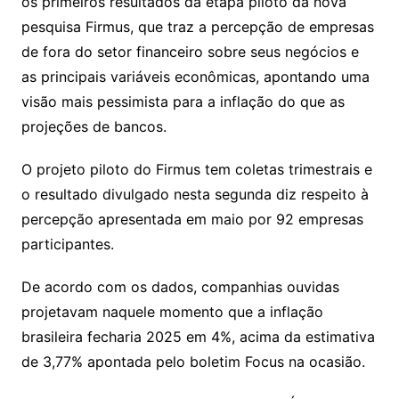
Li
A
a
dI
e
e
os primeiros resultados da etapa piloto da nova
s
o
p
o
a
l
e
pesquisa Firmus, que traz a percepção de empresas
n
p
m
n
Cl
n
a
k.
e
o
d
de fora do setor financeiro sobre seus negócios e
k
p
a
g
g
c
M
s
as principais variáveis econômicas, apontando uma
s
e
e
o
ai
visão mais pessimista para a inflação do que as
sr
m
l
projeções de bancos.
o
O projeto piloto do Firmus tem coletas trimestrais e
o
o resultado divulgado nesta segunda diz respeito à
m
percepção apresentada em maio por 92 empresas
participantes.
De acordo com os dados, companhias ouvidas
projetavam naquele momento que a inflação
brasileira fecharia 2025 em 4%, acima da estimativa
de 3,77% apontada pelo boletim Focus na ocasião.