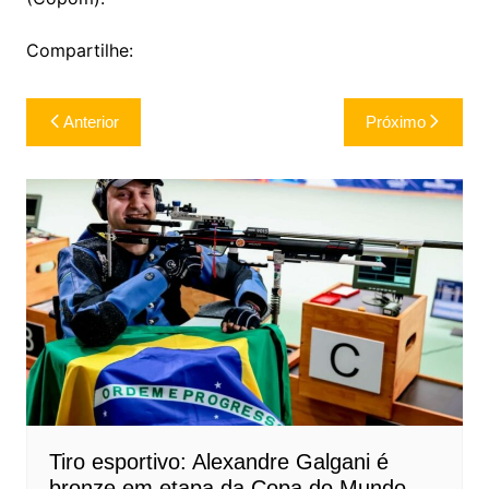
Compartilhe:
Navegação
Anterior
Próximo
de
Post
Tiro esportivo: Alexandre Galgani é
bronze em etapa da Copa do Mundo