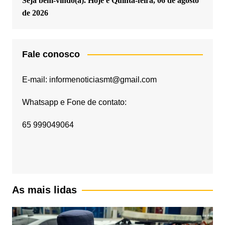
Seja bem-vindo(a). Hoje é
Quinta-feira, 06 de agosto
de 2026
Fale conosco
E-mail: informenoticiasmt@gmail.com
Whatsapp e Fone de contato:
65 999049064
As mais lidas