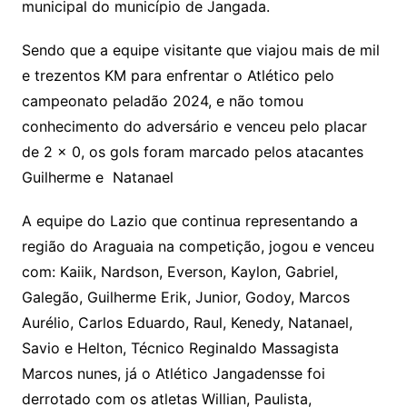
municipal do município de Jangada.
s
e
e
o
ai
sr
m
l
Sendo que a equipe visitante que viajou mais de mil
o
e trezentos KM para enfrentar o Atlético pelo
campeonato peladão 2024, e não tomou
o
conhecimento do adversário e venceu pelo placar
m
de 2 x 0, os gols foram marcado pelos atacantes
Guilherme e Natanael
A equipe do Lazio que continua representando a
região do Araguaia na competição, jogou e venceu
com: Kaiik, Nardson, Everson, Kaylon, Gabriel,
Galegão, Guilherme Erik, Junior, Godoy, Marcos
Aurélio, Carlos Eduardo, Raul, Kenedy, Natanael,
Savio e Helton, Técnico Reginaldo Massagista
Marcos nunes, já o Atlético Jangadensse foi
derrotado com os atletas Willian, Paulista,