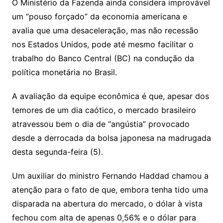
y
s
gr
e
l
gl
s
s
lo
y
h
e
ai
ar
O Ministério da Fazenda ainda considera improvável
Li
A
a
dI
e
e
um “pouso forçado” da economia americana e
s
o
p
o
a
l
e
avalia que uma desaceleração, mas não recessão
n
p
m
n
Cl
n
a
k.
e
o
d
nos Estados Unidos, pode até mesmo facilitar o
k
p
a
g
g
c
M
s
trabalho do Banco Central (BC) na condução da
s
e
e
o
ai
política monetária no Brasil.
sr
m
l
o
A avaliação da equipe econômica é que, apesar dos
temores de um dia caótico, o mercado brasileiro
o
atravessou bem o dia de “angústia” provocado
m
desde a derrocada da bolsa japonesa na madrugada
desta segunda-feira (5).
Um auxiliar do ministro Fernando Haddad chamou a
atenção para o fato de que, embora tenha tido uma
disparada na abertura do mercado, o dólar à vista
fechou com alta de apenas 0,56% e o dólar para