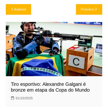
Navegação
Anterior
Próximo
de
Post
Tiro esportivo: Alexandre Galgani é
bronze em etapa da Copa do Mundo
31/10/2025