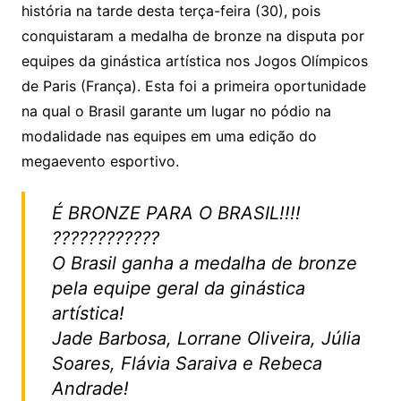
k
p
a
g
g
c
M
s
história na tarde desta terça-feira (30), pois
s
e
e
o
ai
conquistaram a medalha de bronze na disputa por
sr
m
l
equipes da ginástica artística nos Jogos Olímpicos
o
de Paris (França). Esta foi a primeira oportunidade
na qual o Brasil garante um lugar no pódio na
o
modalidade nas equipes em uma edição do
m
megaevento esportivo.
É BRONZE PARA O BRASIL!!!!
????????????
O Brasil ganha a medalha de bronze
pela equipe geral da ginástica
artística!
Jade Barbosa, Lorrane Oliveira, Júlia
Soares, Flávia Saraiva e Rebeca
Andrade!