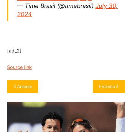
— Time Brasil (@timebrasil)
July 30,
2024
[ad_2]
Source link
Navegação
Anterior
Próximo
de
Post