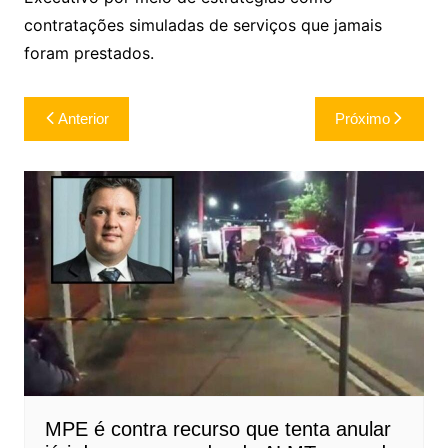
contratações simuladas de serviços que jamais
foram prestados.
Navegação
Anterior
Próximo
de
Post
MPE é contra recurso que tenta anular