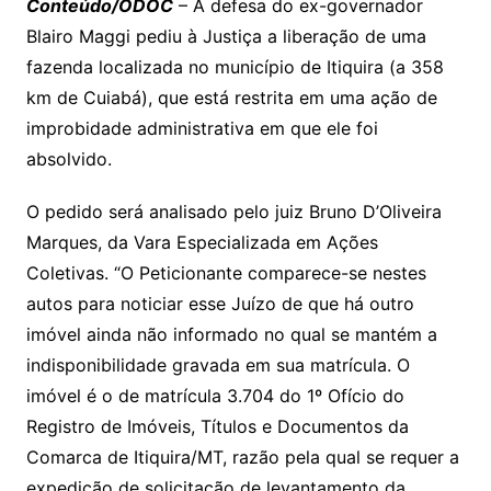
y
s
gr
e
l
gl
s
s
lo
y
h
e
ai
ar
Conteúdo/ODOC
– A defesa do ex-governador
Li
A
a
dI
e
e
Blairo Maggi pediu à Justiça a liberação de uma
s
o
p
o
a
l
e
fazenda localizada no município de Itiquira (a 358
n
p
m
n
Cl
n
a
k.
e
o
d
km de Cuiabá), que está restrita em uma ação de
k
p
a
g
g
c
M
s
improbidade administrativa em que ele foi
s
e
e
o
ai
absolvido.
sr
m
l
o
O pedido será analisado pelo juiz Bruno D’Oliveira
Marques, da Vara Especializada em Ações
o
Coletivas. “O Peticionante comparece-se nestes
m
autos para noticiar esse Juízo de que há outro
imóvel ainda não informado no qual se mantém a
indisponibilidade gravada em sua matrícula. O
imóvel é o de matrícula 3.704 do 1º Ofício do
Registro de Imóveis, Títulos e Documentos da
Comarca de Itiquira/MT, razão pela qual se requer a
expedição de solicitação de levantamento da