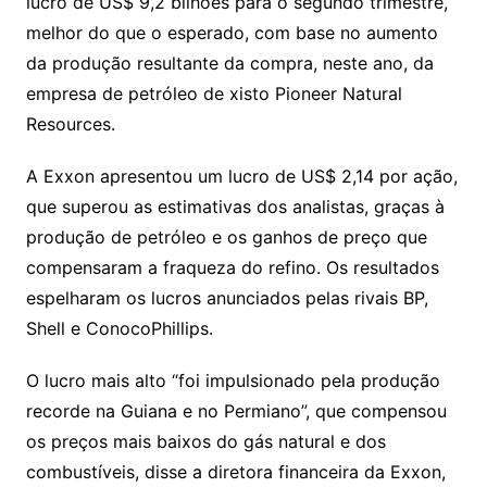
Li
A
a
dI
e
e
lucro de US$ 9,2 bilhões para o segundo trimestre,
s
o
p
o
a
l
e
melhor do que o esperado, com base no aumento
n
p
m
n
Cl
n
a
k.
e
o
d
da produção resultante da compra, neste ano, da
k
p
a
g
g
c
M
s
empresa de petróleo de xisto Pioneer Natural
s
e
e
o
ai
Resources.
sr
m
l
o
A Exxon apresentou um lucro de US$ 2,14 por ação,
que superou as estimativas dos analistas, graças à
o
produção de petróleo e os ganhos de preço que
m
compensaram a fraqueza do refino. Os resultados
espelharam os lucros anunciados pelas rivais BP,
Shell e ConocoPhillips.
O lucro mais alto “foi impulsionado pela produção
recorde na Guiana e no Permiano”, que compensou
os preços mais baixos do gás natural e dos
combustíveis, disse a diretora financeira da Exxon,