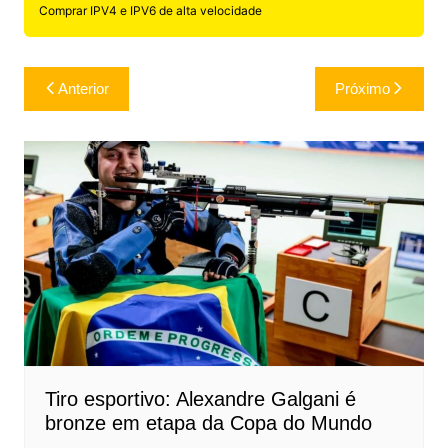
Comprar IPV4 e IPV6 de alta velocidade
Navegação
Anterior
Próximo
de
Post
Tiro esportivo: Alexandre Galgani é
bronze em etapa da Copa do Mundo