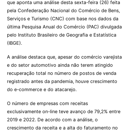
que aponta uma análise desta sexta-feira (26) feita
n
p
m
n
Cl
n
a
k.
e
o
d
pela Confederação Nacional do Comércio de Bens,
k
p
a
g
g
c
M
s
Serviços e Turismo (CNC) com base nos dados da
s
e
e
o
ai
última Pesquisa Anual do Comércio (PAC) divulgada
sr
m
l
pelo Instituto Brasileiro de Geografia e Estatística
o
(IBGE).
o
A análise destaca que, apesar do comércio varejista
m
e do setor automotivo ainda não terem atingido
recuperação total no número de postos de venda
registrado antes da pandemia, houve crescimento
do e-commerce e do atacarejo.
O número de empresas com receitas
exclusivamente on-line teve avanço de 79,2% entre
2019 e 2022. De acordo com a análise, o
crescimento da receita e a alta do faturamento no