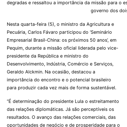
Li
A
a
dI
e
e
degradas e ressaltou a importância da missão para o e
s
o
p
o
a
l
e
governo dos doi
n
p
m
n
Cl
n
a
k.
e
o
d
k
p
a
g
g
c
M
s
Nesta quarta-feira (5), o ministro da Agricultura e
s
e
e
o
ai
Pecuária, Carlos Fávaro participou do ‘Seminário
sr
m
l
Empresarial Brasil-China: os próximos 50 anos’, em
o
Pequim, durante a missão oficial liderada pelo vice-
presidente da República e ministro do
o
Desenvolvimento, Indústria, Comércio e Serviços,
m
Geraldo Alckmin. Na ocasião, destacou a
importância do encontro e o potencial brasileiro
para produzir cada vez mais de forma sustentável.
“É determinação do presidente Lula o estreitamento
das relações diplomáticas. Já são perceptíveis os
resultados. O avanço das relações comerciais, das
oportunidades de negócio e de prosperidade para o