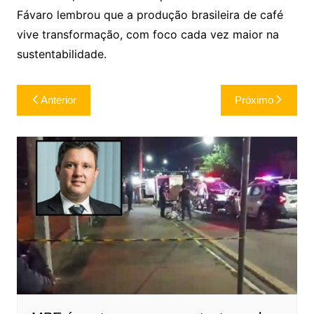
Fávaro lembrou que a produção brasileira de café
vive transformação, com foco cada vez maior na
sustentabilidade.
Navegação
Anterior
Próximo
de
Post