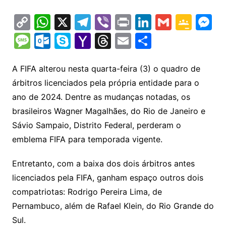
C
W
X
T
Vi
Pr
Li
G
G
M
o
h
el
b
in
n
m
o
e
M
O
S
Y
T
E
S
p
at
e
er
t
k
ai
o
s
e
ut
k
a
hr
m
h
y
s
gr
e
l
gl
s
s
lo
y
h
e
ai
ar
A FIFA alterou nesta quarta-feira (3) o quadro de
Li
A
a
dI
e
e
árbitros licenciados pela própria entidade para o
s
o
p
o
a
l
e
ano de 2024. Dentre as mudanças notadas, os
n
p
m
n
Cl
n
a
k.
e
o
d
brasileiros Wagner Magalhães, do Rio de Janeiro e
k
p
a
g
g
c
M
s
Sávio Sampaio, Distrito Federal, perderam o
s
e
e
o
ai
emblema FIFA para temporada vigente.
sr
m
l
o
Entretanto, com a baixa dos dois árbitros antes
licenciados pela FIFA, ganham espaço outros dois
o
compatriotas: Rodrigo Pereira Lima, de
m
Pernambuco, além de Rafael Klein, do Rio Grande do
Sul.