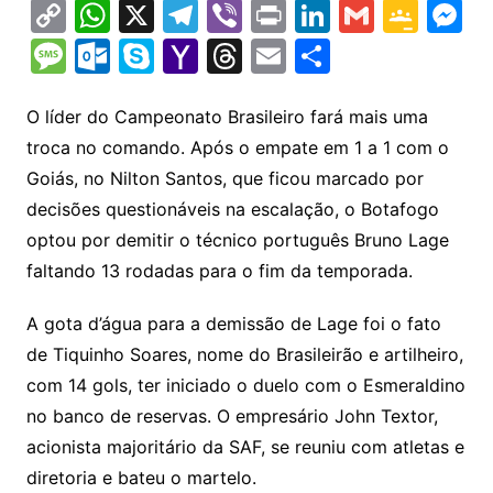
C
W
X
T
Vi
Pr
Li
G
G
M
o
h
el
b
in
n
m
o
e
M
O
S
Y
T
E
S
p
at
e
er
t
k
ai
o
s
e
ut
k
a
hr
m
h
y
s
gr
e
l
gl
s
s
lo
y
h
e
ai
ar
O líder do Campeonato Brasileiro fará mais uma
Li
A
a
dI
e
e
troca no comando. Após o empate em 1 a 1 com o
s
o
p
o
a
l
e
Goiás, no Nilton Santos, que ficou marcado por
n
p
m
n
Cl
n
a
k.
e
o
d
decisões questionáveis na escalação, o Botafogo
k
p
a
g
g
c
M
s
optou por demitir o técnico português Bruno Lage
s
e
e
o
ai
faltando 13 rodadas para o fim da temporada.
sr
m
l
o
A gota d’água para a demissão de Lage foi o fato
de Tiquinho Soares, nome do Brasileirão e artilheiro,
o
com 14 gols, ter iniciado o duelo com o Esmeraldino
m
no banco de reservas. O empresário John Textor,
acionista majoritário da SAF, se reuniu com atletas e
diretoria e bateu o martelo.