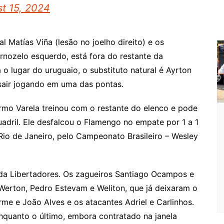
t 15, 2024
l Matías Viña (lesão no joelho direito) e os
rnozelo esquerdo, está fora do restante da
o lugar do uruguaio, o substituto natural é Ayrton
a sair jogando em uma das pontas.
ermo Varela treinou com o restante do elenco e pode
uadril. Ele desfalcou o Flamengo no empate por 1 a 1
Rio de Janeiro, pelo Campeonato Brasileiro – Wesley
 da Libertadores. Os zagueiros Santiago Ocampos e
 Werton, Pedro Estevam e Weliton, que já deixaram o
rme e João Alves e os atacantes Adriel e Carlinhos.
nquanto o último, embora contratado na janela