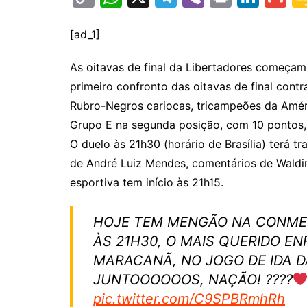
o
h
el
b
in
n
m
p
at
e
er
t
k
ai
[ad_1]
y
s
gr
e
l
As oitavas de final da Libertadores começam
Li
A
a
dI
primeiro confronto das oitavas de final contr
n
p
m
n
Rubro-Negros cariocas, tricampeões da Amér
k
p
Grupo E na segunda posição, com 10 pontos, 
O duelo às 21h30 (horário de Brasília) terá t
de André Luiz Mendes, comentários de Waldir
esportiva tem início às 21h15.
HOJE TEM MENGÃO NA CONMEB
ÀS 21H30, O MAIS QUERIDO EN
MARACANÃ, NO JOGO DE IDA D
JUNTOOOOOOS, NAÇÃO! ????
pic.twitter.com/C9SPBRmhRh