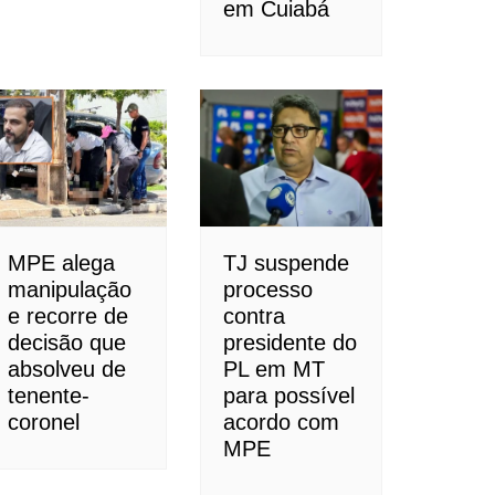
em Cuiabá
MPE alega
TJ suspende
manipulação
processo
e recorre de
contra
decisão que
presidente do
absolveu de
PL em MT
tenente-
para possível
coronel
acordo com
MPE