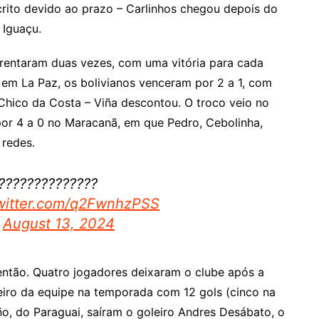
scrito devido ao prazo – Carlinhos chegou depois do
Iguaçu.
frentaram duas vezes, com uma vitória para cada
, em La Paz, os bolivianos venceram por 2 a 1, com
 Chico da Costa – Viña descontou. O troco veio no
por 4 a 0 no Maracanã, em que Pedro, Cebolinha,
 redes.
???????????????
twitter.com/q2FwnhzPSS
)
August 13, 2024
então. Quatro jogadores deixaram o clube após a
heiro da equipe na temporada com 12 gols (cinco na
o, do Paraguai, saíram o goleiro Andres Desábato, o