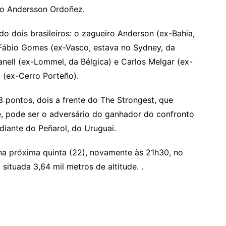
iro Andersson Ordoñez.
do dois brasileiros: o zagueiro Anderson (ex-Bahia,
e Fábio Gomes (ex-Vasco, estava no Sydney, da
anell (ex-Lommel, da Bélgica) e Carlos Melgar (ex-
o (ex-Cerro Porteño).
 pontos, dois a frente do The Strongest, que
e, pode ser o adversário do ganhador do confronto
 diante do Peñarol, do Uruguai.
 na próxima quinta (22), novamente às 21h30, no
situada 3,64 mil metros de altitude. .