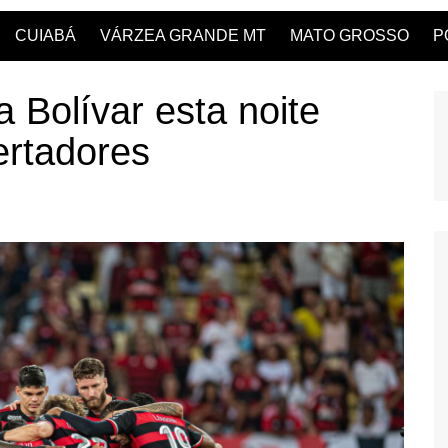
CUIABÁ
VÁRZEA GRANDE MT
MATO GROSSO
P
 Bolívar esta noite
ertadores