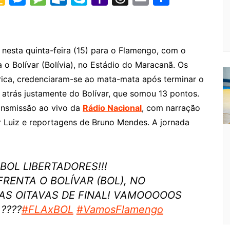
o
e
e
ut
k
a
hr
m
h
o
s
s
lo
y
h
e
ai
ar
gl
s
s
o
p
o
a
l
e
 nesta quinta-feira (15) para o Flamengo, com o
e
e
a
k.
e
o
d
a o Bolívar (Bolívia), no Estádio do Maracanã. Os
Cl
n
g
c
M
s
ica, credenciaram-se ao mata-mata após terminar o
a
g
e
o
ai
atrás justamente do Bolívar, que somou 13 pontos.
s
er
m
l
ransmissão ao vivo da
Rádio Nacional
, com narração
 Luiz e reportagens de Bruno Mendes. A jornada
sr
o
o
OL LIBERTADORES!!!
m
FRENTA O BOLÍVAR (BOL), NO
AS OITAVAS DE FINAL! VAMOOOOOS
????
#FLAxBOL
#VamosFlamengo