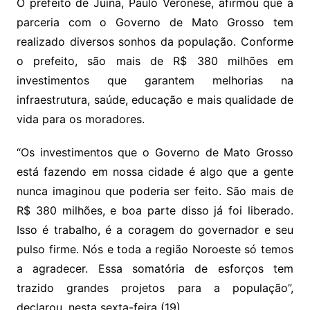
y
s
gr
e
l
gl
s
s
lo
y
h
e
ai
ar
O prefeito de Juína, Paulo Veronese, afirmou que a
Li
A
a
dI
e
e
parceria com o Governo de Mato Grosso tem
s
o
p
o
a
l
e
realizado diversos sonhos da população. Conforme
n
p
m
n
Cl
n
a
k.
e
o
d
o prefeito, são mais de R$ 380 milhões em
k
p
a
g
g
c
M
s
investimentos que garantem melhorias na
s
e
e
o
ai
infraestrutura, saúde, educação e mais qualidade de
sr
m
l
vida para os moradores.
o
“Os investimentos que o Governo de Mato Grosso
o
está fazendo em nossa cidade é algo que a gente
m
nunca imaginou que poderia ser feito. São mais de
R$ 380 milhões, e boa parte disso já foi liberado.
Isso é trabalho, é a coragem do governador e seu
pulso firme. Nós e toda a região Noroeste só temos
a agradecer. Essa somatória de esforços tem
trazido grandes projetos para a população”,
declarou, nesta sexta-feira (19).