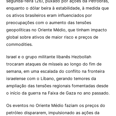
Li
A
a
dI
e
e
segunda-feira (26), puxado por ações da Petrobras,
s
o
p
o
a
l
e
enquanto o dólar beira à estabilidade, à medida que
n
p
m
n
Cl
n
a
k.
e
o
d
os ativos brasileiros eram influenciados por
k
p
a
g
g
c
M
s
preocupações com o aumento das tensões
s
e
e
o
ai
geopolíticas no Oriente Médio, que tinham impacto
sr
m
l
global sobre ativos de maior risco e preços de
o
commodities.
o
Israel e o grupo militante libanês Hezbollah
m
trocaram ataques de mísseis ao longo do fim de
semana, em uma escalada do conflito na fronteira
israelense com o Líbano, gerando temores da
ampliação das tensões regionais fomentadas desde
o início da guerra na Faixa de Gaza no ano passado.
Os eventos no Oriente Médio faziam os preços do
petróleo dispararem, impulsionado as ações da