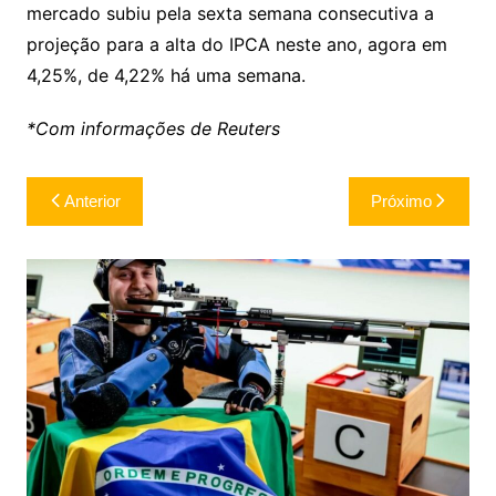
mercado subiu pela sexta semana consecutiva a
projeção para a alta do IPCA neste ano, agora em
4,25%, de 4,22% há uma semana.
*Com informações de Reuters
Navegação
Anterior
Próximo
de
Post