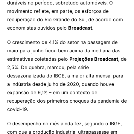
duráveis no período, sobretudo automóveis. O
k
p
a
g
g
c
M
s
movimento reflete, em parte, os esforços de
s
e
e
o
ai
recuperação do Rio Grande do Sul, de acordo com
sr
m
l
economistas ouvidos pelo
Broadcast
.
o
O crescimento de 4,1% do setor na passagem de
o
maio para junho ficou bem acima da mediana das
m
estimativas coletadas pelo
Projeções Broadcast
, de
2,5%. De quebra, marcou, pela série
dessazonalizada do IBGE, a maior alta mensal para
a indústria desde julho de 2020, quando houve
expansão de 9,1% – em um contexto de
recuperação dos primeiros choques da pandemia de
covid-19.
O desempenho no mês ainda fez, segundo o IBGE,
com que a produção industrial ultrapassasse em