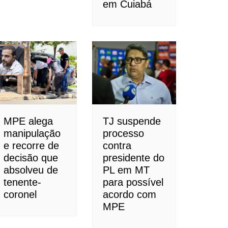
em Cuiabá
MPE alega
TJ suspende
manipulação
processo
e recorre de
contra
decisão que
presidente do
absolveu de
PL em MT
tenente-
para possível
coronel
acordo com
MPE