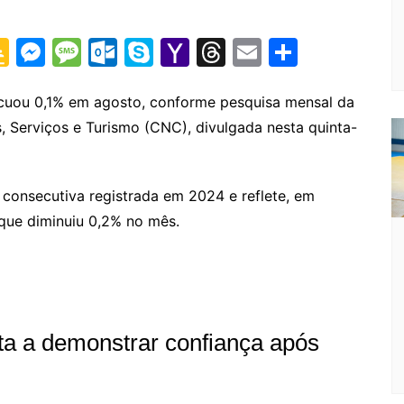
G
M
M
O
S
Y
T
E
S
o
e
e
ut
k
a
hr
m
h
o
s
s
lo
y
h
e
ai
ar
ecuou 0,1% em agosto, conforme pesquisa mensal da
 Serviços e Turismo (CNC), divulgada nesta quinta-
gl
s
s
o
p
o
a
l
e
e
e
a
k.
e
o
d
Cl
n
g
c
M
s
consecutiva registrada em 2024 e reflete, em
a
g
e
o
ai
, que diminuiu 0,2% no mês.
s
er
m
l
sr
o
o
lta a demonstrar confiança após
m