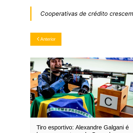
Cooperativas de crédito crescem
Navegação
Anterior
de
Post
Tiro esportivo: Alexandre Galgani é