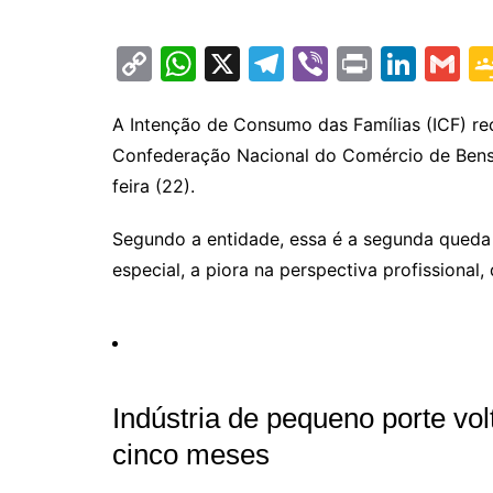
C
W
X
T
Vi
Pr
Li
G
o
h
el
b
in
n
m
p
at
e
er
t
k
ai
A Intenção de Consumo das Famílias (ICF) r
Confederação Nacional do Comércio de Bens,
y
s
gr
e
l
feira (22).
Li
A
a
dI
n
p
m
n
Segundo a entidade, essa é a segunda queda 
k
p
especial, a piora na perspectiva profissional
Indústria de pequeno porte vo
cinco meses