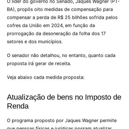
y
s
gr
e
l
gl
s
s
lo
y
h
e
ai
ar
O líder do governo no Senado, Jaques Wagner (PT-
Li
A
a
dI
e
e
BA), propôs oito medidas de compensação para
s
o
p
o
a
l
e
compensar a perda de R$ 25 bilhões sofrida pelos
n
p
m
n
Cl
n
a
k.
e
o
d
cofres da União em 2024, em função da
k
p
a
g
g
c
M
s
prorrogação da desoneração da folha dos 17
s
e
e
o
ai
setores e dos municípios.
sr
m
l
o
O senador não detalhou, no entanto, quanto cada
proposta irá gerar de receita.
o
m
Veja abaixo cada medida proposta:
Atualização de bens no Imposto de
Renda
O programa proposto por Jaques Wagner permite
que pessoas físicas e jurídicas possam atualizar