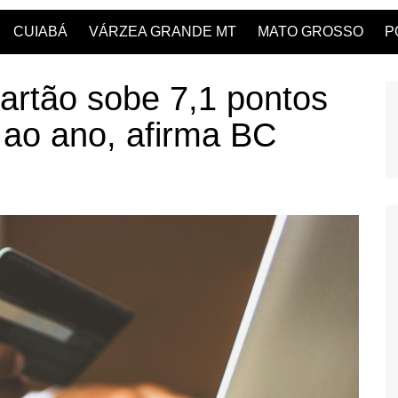
CUIABÁ
VÁRZEA GRANDE MT
MATO GROSSO
P
cartão sobe 7,1 pontos
 ao ano, afirma BC