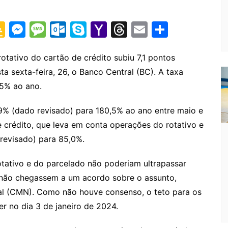
G
M
M
O
S
Y
T
E
S
o
e
e
ut
k
a
hr
m
h
o
s
s
lo
y
h
e
ai
ar
otativo do cartão de crédito subiu 7,1 pontos
a sexta-feira, 26, o Banco Central (BC). A taxa
gl
s
s
o
p
o
a
l
e
5% ao ano.
e
e
a
k.
e
o
d
Cl
n
g
c
M
s
9% (dado revisado) para 180,5% ao ano entre maio e
a
g
e
o
ai
e crédito, que leva em conta operações do rotativo e
s
er
m
l
revisado) para 85,0%.
sr
otativo e do parcelado não poderiam ultrapassar
o
s não chegassem a um acordo sobre o assunto,
o
al (CMN). Como não houve consenso, o teto para os
m
r no dia 3 de janeiro de 2024.