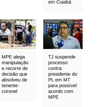
em Cuiabá
MPE alega
TJ suspende
manipulação
processo
e recorre de
contra
decisão que
presidente do
absolveu de
PL em MT
tenente-
para possível
coronel
acordo com
MPE