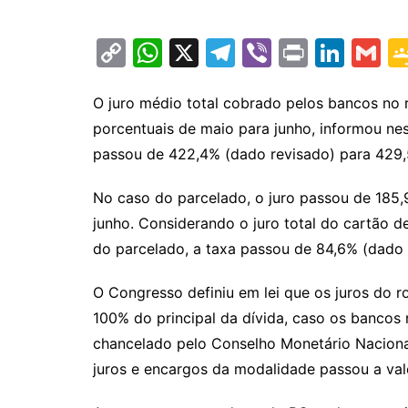
C
W
X
T
Vi
Pr
Li
G
o
h
el
b
in
n
m
p
at
e
er
t
k
ai
O juro médio total cobrado pelos bancos no r
porcentuais de maio para junho, informou nest
y
s
gr
e
l
passou de 422,4% (dado revisado) para 429,
Li
A
a
dI
n
p
m
n
No caso do parcelado, o juro passou de 185,
k
p
junho. Considerando o juro total do cartão d
do parcelado, a taxa passou de 84,6% (dado 
O Congresso definiu em lei que os juros do r
100% do principal da dívida, caso os banco
chancelado pelo Conselho Monetário Nacion
juros e encargos da modalidade passou a vale