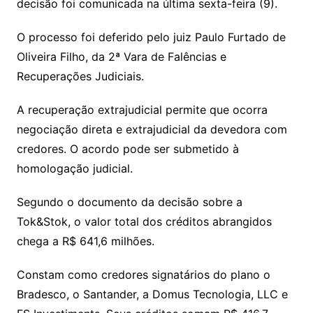
decisão foi comunicada na última sexta-feira (9).
n
p
m
n
Cl
n
a
k.
e
o
d
k
p
a
g
g
c
M
s
O processo foi deferido pelo juiz Paulo Furtado de
s
e
e
o
ai
Oliveira Filho, da 2ª Vara de Falências e
sr
m
l
Recuperações Judiciais.
o
A recuperação extrajudicial permite que ocorra
o
negociação direta e extrajudicial da devedora com
m
credores. O acordo pode ser submetido à
homologação judicial.
Segundo o documento da decisão sobre a
Tok&Stok, o valor total dos créditos abrangidos
chega a R$ 641,6 milhões.
Constam como credores signatários do plano o
Bradesco, o Santander, a Domus Tecnologia, LLC e