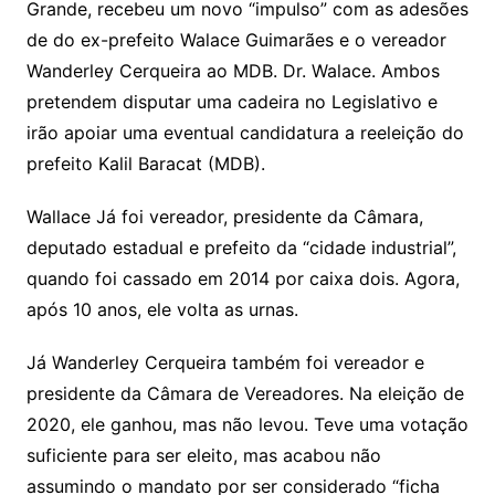
Li
A
a
dI
e
e
Grande, recebeu um novo “impulso” com as adesões
s
o
p
o
a
l
e
de do ex-prefeito Walace Guimarães e o vereador
n
p
m
n
Cl
n
a
k.
e
o
d
Wanderley Cerqueira ao MDB. Dr. Walace. Ambos
k
p
a
g
g
c
M
s
pretendem disputar uma cadeira no Legislativo e
s
e
e
o
ai
irão apoiar uma eventual candidatura a reeleição do
sr
m
l
prefeito Kalil Baracat (MDB).
o
Wallace Já foi vereador, presidente da Câmara,
o
deputado estadual e prefeito da “cidade industrial”,
m
quando foi cassado em 2014 por caixa dois. Agora,
após 10 anos, ele volta as urnas.
Já Wanderley Cerqueira também foi vereador e
presidente da Câmara de Vereadores. Na eleição de
2020, ele ganhou, mas não levou. Teve uma votação
suficiente para ser eleito, mas acabou não
assumindo o mandato por ser considerado “ficha